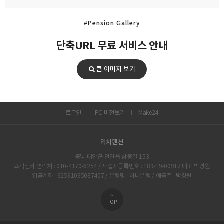
#Pension Gallery
단축URL 무료 서비스 안내
큰 이미지 보기
로그인
PC 버전보기
Make24
리치펜션
충남 태안군 안면읍 삼봉길 153
고객센터 연락처 : 010-4170-6254 / 사업자등록번호 : 189-19-00912 대표 박경원
입금계좌 : 62591035087407 / 은행명 : 하나은행 / 예금주 : 박경원
TOP